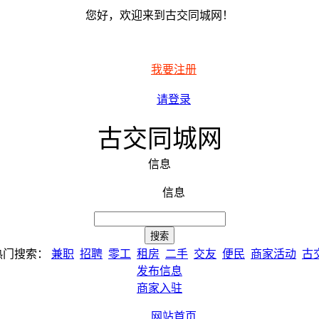
您好，欢迎来到古交同城网！
我要注册
请登录
古交同城网
信息
信息
热门搜索：
兼职
招聘
零工
租房
二手
交友
便民
商家活动
古
发布信息
商家入驻
网站首页